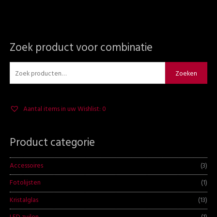
Zoek product voor combinatie
Z
M
M
o
i
a
e
n
x
Zoeken
k
.
.
e
p
p
Aantal items in uw Wishlist:
0
n
r
r
n
i
i
a
Product categorie
j
j
a
s
s
r
Accessoires
(3)
:
Fotolijsten
(1)
Kristalglas
(13)
LED zuilen
(1)