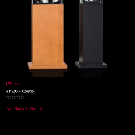
LED-zuil
€
119.95
–
€
249.95
Waardering
0
Plaats in Wishlist
uit
5