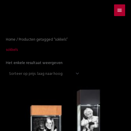
Hoof
Home
/ Producten getagged “sokkels”
sokkels
Het enkele resultaat weergeven
Prijsklasse:
€119.95
tot
€249.95