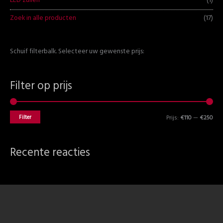
Zoek in alle producten
(17)
Schuif filterbalk. Selecteer uw gewenste prijs:
Filter op prijs
Filter
Prijs:
€110
—
€250
Recente reacties