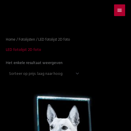
Hoof
Home
/
Fotolijsten
/ LED fotolijst 2D foto
LED fotolijst 2D foto
Het enkele resultaat weergeven
Prijsklasse:
€109.95
tot
€394.95