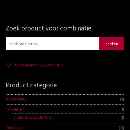
Zoek product voor combinatie
Z
M
M
o
i
a
e
n
x
Zoeken
k
.
.
e
p
p
Aantal items in uw Wishlist:
0
n
r
r
n
i
i
a
Product categorie
j
j
a
s
s
r
Accessoires
(3)
:
Fotolijsten
(1)
LED fotolijst 2D foto
(1)
Kristalglas
(13)