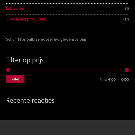
LED zuilen
(1)
Zoek in alle producten
(17)
Schuif filterbalk. Selecteer uw gewenste prijs:
Filter op prijs
Filter
Prijs:
€100
—
€400
Recente reacties