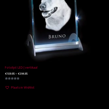
Fotolijst LED | vertikaal
€
109.95
–
€
394.95
Waardering
5.00
Plaats in Wishlist
uit 5