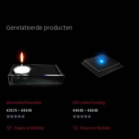
Gerelateerde producten
Prijsklasse:
Prijsklasse:
€35.75
€44.95
tot
tot
€89.95
€69.95
Waxinelichthouder
LED sokkel hoekig
€
35.75
–
€
89.95
€
44.95
–
€
69.95
Waardering
Waardering
5.00
4.50
Plaats in Wishlist
Plaats in Wishlist
uit 5
uit 5