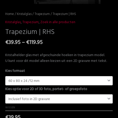
Home
/
Kristalglas
/
Trapezium
/ Trapezium | RHS
Kristalglas
,
Trapezium
,
Zoek in alle producten
Trapezium | RHS
€
39.95
–
€
119.95
RECHTHOEK TRAPEZIUM STAAND MODEL
Kristalhelder glas met afgeschuinde hoeken in trapezium model.
U kunt voor dit model alleen kiezen uit een 2D gravure met tekst.
Kies formaat
Kies optie voor 2D of 3D foto, portet- of groepsfoto
WISSEN
€
39.95