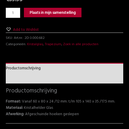
Plaats in mijn samenstelling
Add to Wishlist
SKU:
Art.nr.: 2D-3.000.682
Categorieën:
Kristalglas
,
Trapezium
,
Zoek in alle producten
Productomschrijving
Beoordelingen (0)
Productomschrijving
Formaat:
Vanaf 60 x 80 x 24 /12 mm. t/m 105 x 140 x 35 /17.5 mm.
Materiaal:
Kristalhelder Glas
Afwerking:
Afgeschuinde hoeken geslepen