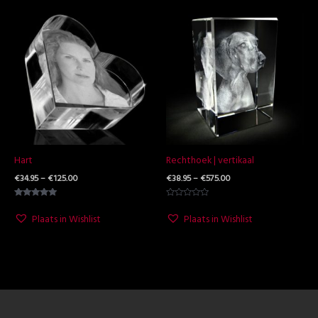
Prijsklasse:
Prijsklasse:
€34.95
€38.95
tot
tot
€125.00
€575.00
Hart
Rechthoek | vertikaal
€
34.95
–
€
125.00
€
38.95
–
€
575.00
Waardering
Waardering
5.00
0
Plaats in Wishlist
Plaats in Wishlist
uit 5
uit
5