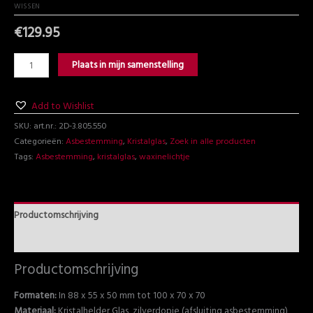
WISSEN
€
129.95
Plaats in mijn samenstelling
Add to Wishlist
SKU:
art.nr.: 2D-3.805.550
Categorieën:
Asbestemming
,
Kristalglas
,
Zoek in alle producten
Tags:
Asbestemming
,
kristalglas
,
waxinelichtje
Productomschrijving
Beoordelingen (1)
Productomschrijving
Formaten:
In 88 x 55 x 50 mm tot 100 x 70 x 70
Materiaal:
Kristalhelder Glas, zilverdopje (afsluiting asbestemming)