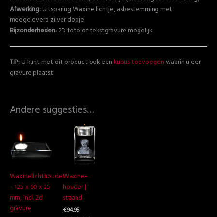
Afwerking:
Uitsparing Waxine lichtje, asbestemming met
meegeleverd zilver dopje
Bijzonderheden:
2D foto of tekstgravure mogelijk
TIP:
U kunt met dit product ook een
kubus toevoegen
waarin u een
gravure plaatst.
Andere suggesties…
Waxinelichthouder
Waxine-
– 125 x 60 x 25
houder |
mm, Incl. 2d
staand
gravure
€
94.95