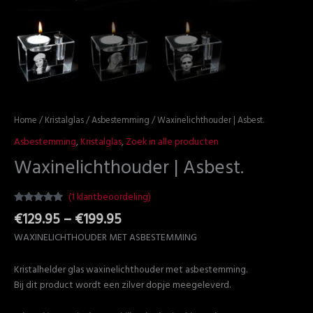
Home
/
Kristalglas
/
Asbestemming
/ Waxinelichthouder | Asbest.
Asbestemming
,
Kristalglas
,
Zoek in alle producten
Waxinelichthouder | Asbest.
(
1
klantbeoordeling)
Waardering
1
€
129.95
–
€
199.95
5.00
op 5
gebaseerd
WAXINELICHTHOUDER MET ASBESTEMMING
op
klantbeoordeling
Kristalhelder glas waxinelichthouder met asbestemming.
Bij dit product wordt een zilver dopje meegeleverd.