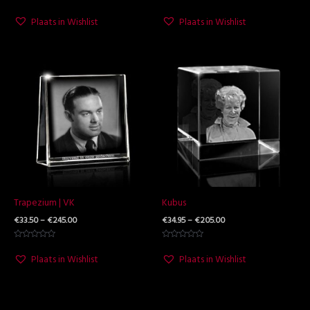
Waardering
Waardering
5.00
0
Plaats in Wishlist
Plaats in Wishlist
uit 5
uit
5
Prijsklasse:
Prijsklasse:
€33.50
€34.95
tot
tot
€245.00
€205.00
Trapezium | VK
Kubus
€
33.50
–
€
245.00
€
34.95
–
€
205.00
Waardering
Waardering
0
0
Plaats in Wishlist
Plaats in Wishlist
uit
uit
5
5