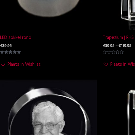
LED sokkel rond
Trapezium | RHS
€
39.95
€
39.95
–
€
119.95
Waardering
Waardering
5.00
0
Plaats in Wishlist
Plaats in Wis
uit 5
uit
5
Prijsklasse:
Pri
€59.95
€7
tot
to
€105.00
€9