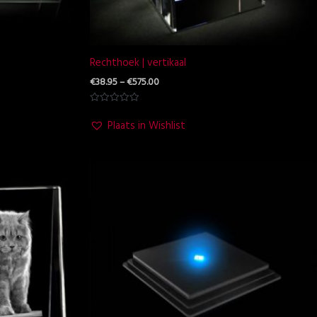
Rechthoek | vertikaal
€
38.95
–
€
575.00
Waardering
0
Plaats in Wishlist
uit
5
Prijsklasse:
€44.95
tot
€69.95