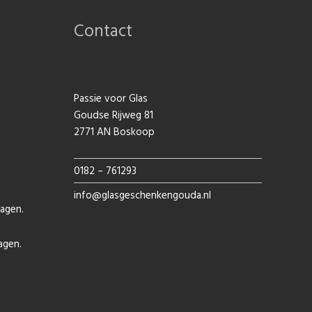
Contact
Passie voor Glas
Goudse Rijweg 81
2771 AN Boskoop
0182 – 761293
info@glasgeschenkengouda.nl
agen.
agen.