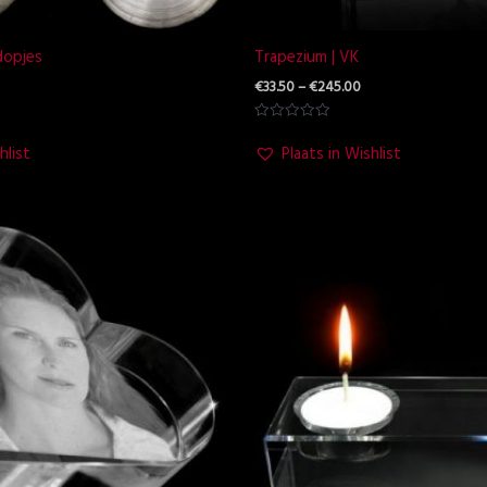
dopjes
Trapezium | VK
€
33.50
–
€
245.00
Waardering
0
hlist
Plaats in Wishlist
uit
5
ijsklasse:
Prijsklasse:
34.95
€35.75
ot
tot
125.00
€89.95