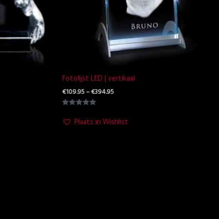
Fotolijst LED | vertikaal
€
109.95
–
€
394.95
Waardering
5.00
Plaats in Wishlist
uit 5