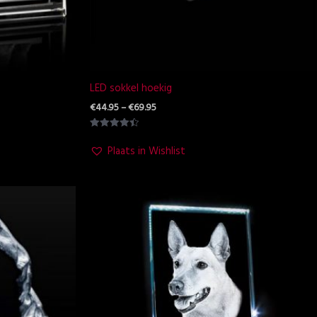
LED sokkel hoekig
€
44.95
–
€
69.95
Waardering
4.50
Plaats in Wishlist
uit 5
Prijsklasse:
€109.95
tot
€394.95