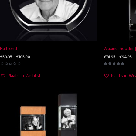
Halfrond
Waxine-houder |
€
59.95
–
€
105.00
€
74.95
–
€
94.95
Waardering
Waardering
0
5.00
Plaats in Wishlist
Plaats in Wis
uit
uit 5
5
Prijsklasse:
€119.95
tot
€249.95