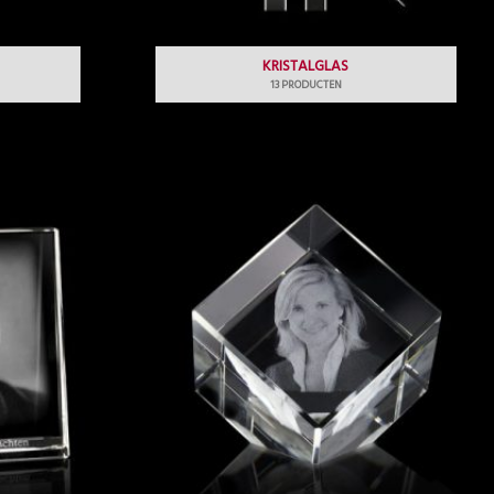
KRISTALGLAS
13 PRODUCTEN
Prijsklasse:
€34.95
tot
€205.00