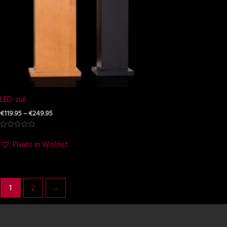
LED-zuil
€
119.95
–
€
249.95
Waardering
0
Plaats in Wishlist
uit
5
1
2
→