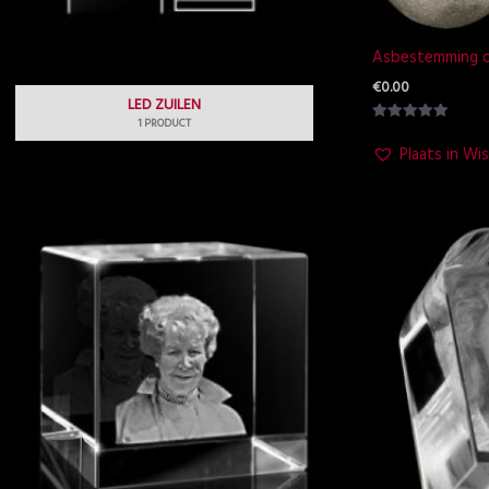
Asbestemming 
€
0.00
LED ZUILEN
1 PRODUCT
Waardering
5.00
Plaats in Wis
uit 5
Prijsklasse:
Pr
€34.95
€
tot
t
€205.00
€