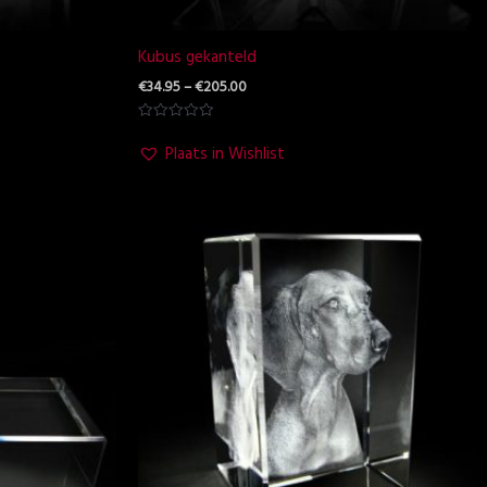
Kubus gekanteld
€
34.95
–
€
205.00
Waardering
0
Plaats in Wishlist
uit
5
Prijsklasse:
€38.95
tot
€575.00