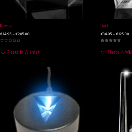
Kubus
Hart
€
34.95
–
€
205.00
€
34.95
–
€
125.00
Waardering
Waardering
0
5.00
Plaats in Wishlist
Plaats in Wis
uit
uit 5
5
Pr
€3
t
€1