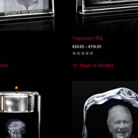
Trapezium | RHL
€
39.95
–
€
119.95
Waardering
5.00
hlist
Plaats in Wishlist
uit 5
jsklasse:
Prijsklasse:
4.95
€85.25
t
tot
4.95
€102.95