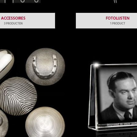
ACCESSOIRES
FOTOLIJSTEN
3 PRODUCTEN
1 PRODUCT
Prijsklasse:
€33.50
tot
€245.00