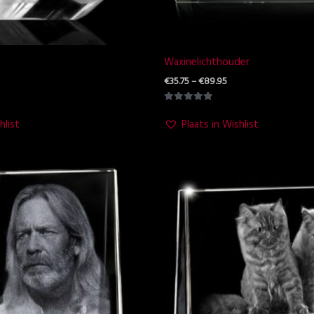
Waxinelichthouder
€
35.75
–
€
89.95
Waardering
5.00
hlist
Plaats in Wishlist
uit 5
ijsklasse:
Prijsklasse:
9.95
€39.95
ot
tot
19.95
€119.95