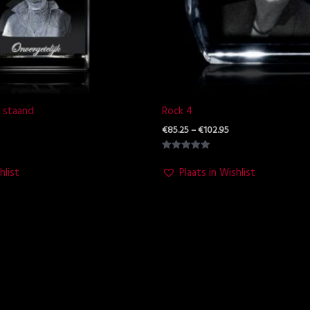
 staand
Rock 4
€
85.25
–
€
102.95
Waardering
5.00
hlist
Plaats in Wishlist
uit 5