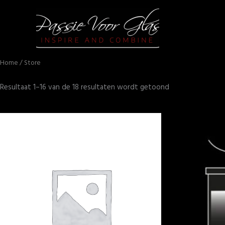
Gesorteerd
Home
/ Store
op
prijs:
laag
Resultaat 1–16 van de 18 resultaten wordt getoond
naar
hoog